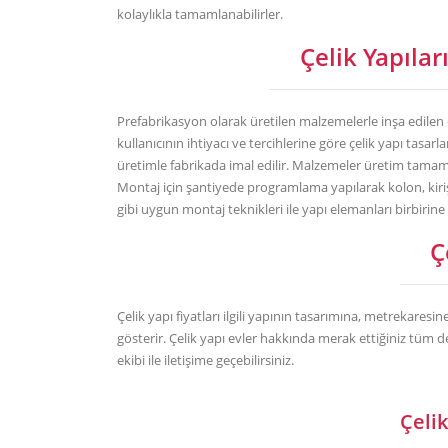
kolaylıkla tamamlanabilirler.
Çelik Yapıla
Prefabrikasyon olarak üretilen malzemelerle inşa edilen çe
kullanıcının ihtiyacı ve tercihlerine göre çelik yapı tasa
üretimle fabrikada imal edilir. Malzemeler üretim tamaml
Montaj için şantiyede programlama yapılarak kolon, kiriş, 
gibi uygun montaj teknikleri ile yapı elemanları birbirine 
Ç
Çelik yapı fiyatları ilgili yapının tasarımına, metrekaresin
gösterir. Çelik yapı evler hakkında merak ettiğiniz tüm d
ekibi ile iletişime geçebilirsiniz.
Çelik