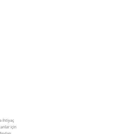
a ihtiyaç
anlar için
afından