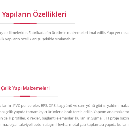
 Yapıların Özellikleri
nşa edilmeleridir. Fabrikada ön üretimle malzemeleri imal edilir. Yapı yerine a
k yapıların özellikleri şu şekilde sıralanabilir:
Çelik Yapı Malzemeleri
kullanılır. PVC pencereler, EPS, XPS, taş yünü ve cam yünü gibi ısı yalıtım malz
ı çelik yapıda tamamlayıcı ürünler olarak tercih edilir. Yapının ana malzeme
in çelik profiller, direkler, bağlantı elemanları kullanılır. Sigma, I, H proje bazı
 yanmaz elyaf takviyeli beton alaşımlı levha, metal çatı kaplaması yapıda kullanı