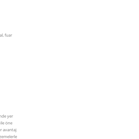
l, fuar
inde yer
ile öne
er avantaj
lzemelerle