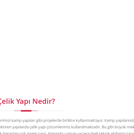
Çelik Yapı Nedir?
erimizi kamp yapıları gibi projelerde birlikte kullanmaktayız. Kamp yapılarınd
ektiren yapılarda çelik yapı çözümlerimiz kullanılmaktadır. Bu gibi büyük mek
k hesapları çok önem taşır. Alanında uzman ve tecrübeli teknik ekibimiz tar