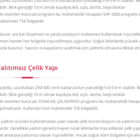
çıklık), uzunlukları 250/300 cm’in katları,kolon yüksekliği h:4-5-6 m olabilir. 
lir. Blok genişliği 10 m olmak kaydıyla ikili, üçlü, dörtlü, beşli bloklar
k resimleri Autocad programı ile, mühendislik hesapları SAP 2000 programı i
alzemeler TSE belgelidir.
l, duvar, ara kat döşemesi ve çatıda izolasyon malzemesi kullanılarak inşa edil
r hemen hemen her bölgede inşa edilmeye uygundur. Soğuk iklimlerde yüksek ı
a bulunur. Yapının ısı kayıplarını azaltmak için yalıtımlı olmasına dikkat e
alıtımsız Çelik Yapı
açıklık), uzunlukları 250/300 cm’in katları,kolon yüksekliği h:4-5-6 m olabilir. 
lir. Blok genişliği 10 m olmak kaydıyla ikili, üçlü, dörtlü, beşli bloklar
ik resimleri Autocad, STA4CAD, ÇELİKPROIV programı ile, mühendislik hesap
pılmaktadır. Kullanılan tüm malzemeler TSE belgelidir.
ı yalıtım ürünleri kullanılmadan yalın olarak çelik konstrüksiyon ve yalıtım öze
dır. Genellikle yalıtım gerektirmeyen sıcak iklimlerde inşa edilecek çelik yap
k amacıyla yalıtımsız olarak inşa edilirler. Ancak soğuk iklim bölgeleri için elve