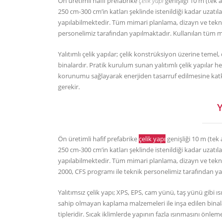
Ön üretimli hafif prefabrike
çelik yapı
genişliği 10 m (tek a
250 cm-300 cm’in katları şeklinde istenildiği kadar uzatılabi
yapılabilmektedir. Tüm mimari planlama, dizayn ve tekni
personelimiz tarafından yapılmaktadır. Kullanılan tüm m
Yalıtımlı çelik yapılar; çelik konstrüksiyon üzerine teme
binalardır. Pratik kurulum sunan yalıtımlı çelik yapıla
korunumu sağlayarak enerjiden tasarruf edilmesine katkıd
gerekir.
Y
Ön üretimli hafif prefabrike
çelik yapı
genişliği 10 m (tek 
250 cm-300 cm’in katları şeklinde istenildiği kadar uzatılabi
yapılabilmektedir. Tüm mimari planlama, dizayn ve tekn
2000, CFS programı ile teknik personelimiz tarafından ya
Yalıtımsız çelik yapı; XPS, EPS, cam yünü, taş yünü gibi ıs
sahip olmayan kaplama malzemeleri ile inşa edilen binalar
tipleridir. Sıcak iklimlerde yapının fazla ısınmasını önleme