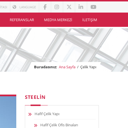
İTASI
LANGUAGE
REFERANSLAR
MEDYA MERKEZI
İLETIŞIM
Buradasınız:
Ana Sayfa
/
Çelik Yapı
STEELIN
Hafif Çelik Yapı
Hafif Çelik Ofis Binaları