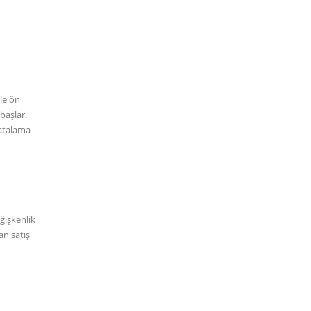
k
rle ön
başlar.
vatalama
eğişkenlik
an satış