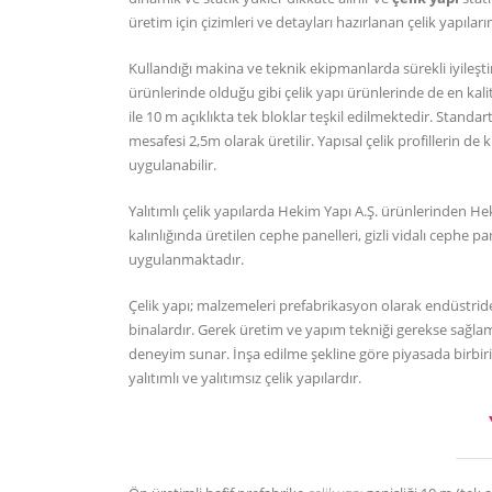
üretim için çizimleri ve detayları hazırlanan çelik yapıl
Kullandığı makina ve teknik ekipmanlarda sürekli iyileşti
ürünlerinde olduğu gibi çelik yapı ürünlerinde de en kali
ile 10 m açıklıkta tek bloklar teşkil edilmektedir. Stand
mesafesi 2,5m olarak üretilir. Yapısal çelik profillerin de k
uygulanabilir.
Yalıtımlı çelik yapılarda Hekim Yapı A.Ş. ürünlerinden H
kalınlığında üretilen cephe panelleri, gizli vidalı cephe 
uygulanmaktadır.
Çelik yapı; malzemeleri prefabrikasyon olarak endüstride
binalardır. Gerek üretim ve yapım tekniği gerekse sağlaml
deneyim sunar. İnşa edilme şekline göre piyasada birbirind
yalıtımlı ve yalıtımsız çelik yapılardır.