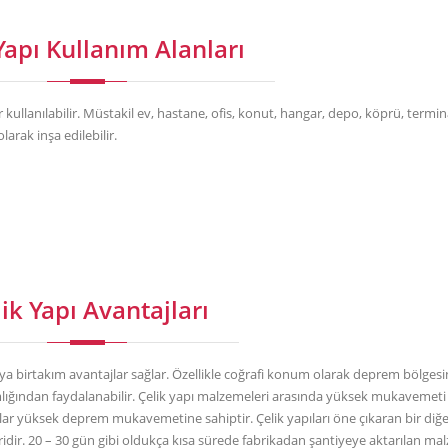
Yapı Kullanım Alanları
kullanılabilir. Müstakil ev, hastane, ofis, konut, hangar, depo, köprü, termina
olarak inşa edilebilir.
ik Yapı Avantajları
ıya birtakım avantajlar sağlar. Özellikle coğrafi konum olarak deprem bölges
amlığından faydalanabilir. Çelik yapı malzemeleri arasında yüksek mukavemeti 
nalar yüksek deprem mukavemetine sahiptir. Çelik yapıları öne çıkaran bir diğ
ridir. 20 – 30 gün gibi oldukça kısa sürede fabrikadan şantiyeye aktarılan ma