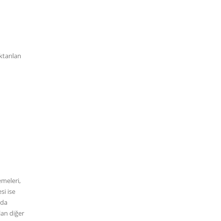
ktarılan
emeleri,
si ise
nda
lan diğer