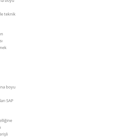
Bina boyu
le teknik
en
sı
tmek
Bina boyu
ları SAP
lliğine
ı
rişli