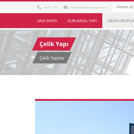
444 1 777
info@prefabrikyapi.com
ANA SAYFA
KURUMSAL YAPI
ÜRÜN GRUPLA
Çelik Yapı
Çelik Yapılar