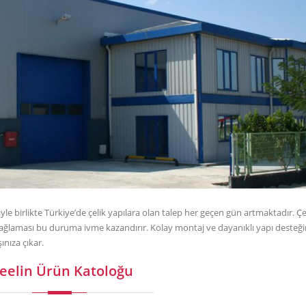
yle birlikte Türkiye’de çelik yapılara olan talep her geçen gün artmaktadır. Çe
j sağlaması bu duruma ivme kazandırır. Kolay montaj ve dayanıklı yapı desteğin
ınıza çıkar.
teelin Ürün Katoloğu