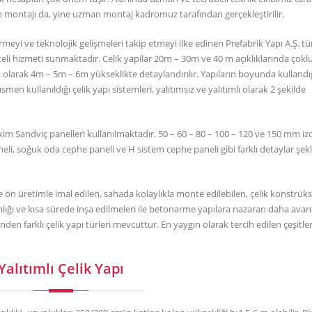
arın montajı da, yine uzman montaj kadromuz tarafından gerçekleştirilir.
rmeyi ve teknolojik gelişmeleri takip etmeyi ilke edinen Prefabrik Yapı A.Ş. t
teli hizmeti sunmaktadır. Celik yapilar 20m – 30m ve 40 m açıklıklarında çoklu
art olarak 4m – 5m – 6m yükseklikte detaylandırılır. Yapıların boyunda kulland
ısmen kullanıldığı çelik yapı sistemleri, yalıtımsız ve yalıtımlı olarak 2 şekilde
ekim Sandviç panelleri kullanılmaktadır. 50 – 60 – 80 – 100 – 120 ve 150 mm i
paneli, soğuk oda cephe paneli ve H sistem cephe paneli gibi farklı detaylar şek
 ön üretimle imal edilen, sahada kolaylıkla monte edilebilen, çelik konstrük
ığı ve kısa sürede inşa edilmeleri ile betonarme yapılara nazaran daha avanta
en farklı çelik yapı türleri mevcuttur. En yaygın olarak tercih edilen çeşitler
Yalıtımlı Çelik Yapı