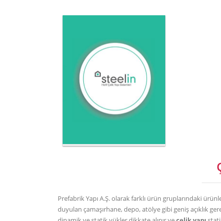
Prefabrik Yapı A.Ş. olarak farklı ürün gruplarındaki ürünl
duyulan çamaşırhane, depo, atölye gibi geniş açıklık ger
dinamik ve statik yükler dikkate alınır ve
çelik yapı
stati