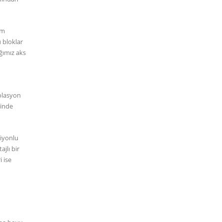
üm
 bloklar
ığımız aks
zolasyon
linde
siyonlu
jlı bir
i ise