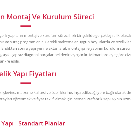
rın Montaj Ve Kurulum Süreci
lik yapıların montaj ve kurulum süreci hızlı bir şekilde gerçekleşir. İlk olara
rlanır ve süreç programlanır. Gerekli malzemeler uygun boyutlarda ve özellikle
andıktan sonra yapı yerine aktarılarak montaj işi ile yapının kurulum süreci 
aşık, çapraz diagonal parçalar belirlenir; ayrıştırılır. Mimari projeye göre ci
ankre edilir.
elik Yapı Fiyatları
e, işlevine, malzeme kalitesi ve özelliklerine, inşa edileceği yere bağlı olarak d
etayları öğrenmek ve fiyat teklifi almak için hemen Prefabrik Yapı AŞ’nin uzm
 Yapı - Standart Planlar