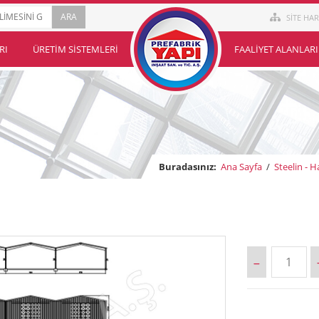
SİTE HAR
RI
ÜRETIM SISTEMLERI
FAALIYET ALANLARI
Buradasınız:
Ana Sayfa
/
Steelin - H