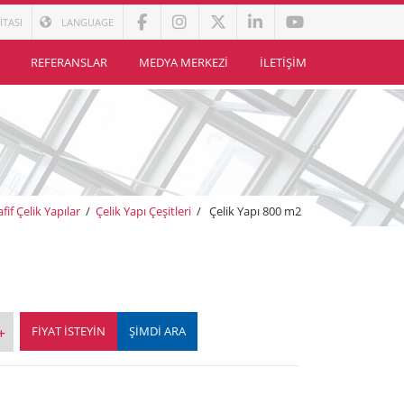
İTASI
LANGUAGE
REFERANSLAR
MEDYA MERKEZI
İLETIŞIM
afif Çelik Yapılar
/
Çelik Yapı Çeşitleri
/
Çelik Yapı 800 m2
FIYAT İSTEYIN
ŞİMDİ ARA