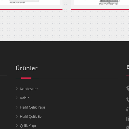
Ürünler
Konteyner
Kabin
Hafif Çelik Yapı
Hafif Çelik Ev
Çelik Yapı