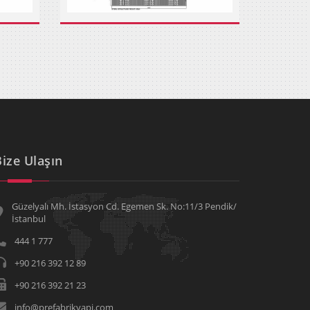
Bize Ulaşın
Güzelyalı Mh. İstasyon Cd. Egemen Sk. No:11/3 Pendik/
İstanbul
444 1 777
+90 216 392 12 89
+90 216 392 21 23
info@prefabrikyapi.com