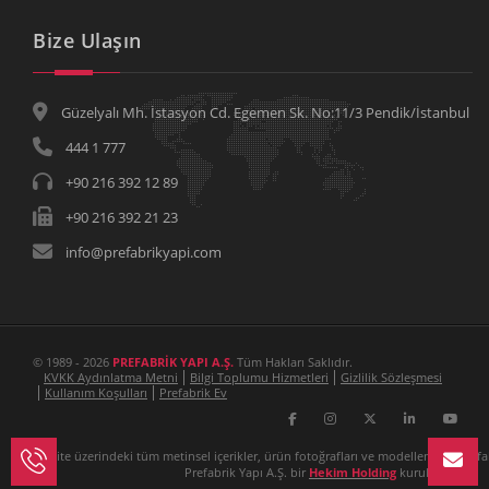
Bize Ulaşın
Güzelyalı Mh. İstasyon Cd. Egemen Sk. No:11/3 Pendik/İstanbul
444 1 777
+90 216 392 12 89
+90 216 392 21 23
info@prefabrikyapi.com
© 1989 - 2026
PREFABRİK YAPI A.Ş.
Tüm Hakları Saklıdır.
KVKK Aydınlatma Metni
Bilgi Toplumu Hizmetleri
Gizlilik Sözleşmesi
Kullanım Koşulları
Prefabrik Ev
Bu site üzerindeki tüm metinsel içerikler, ürün fotoğrafları ve modellemeler Prefa
Prefabrik Yapı A.Ş. bir
Hekim Holding
kuruluşudur.