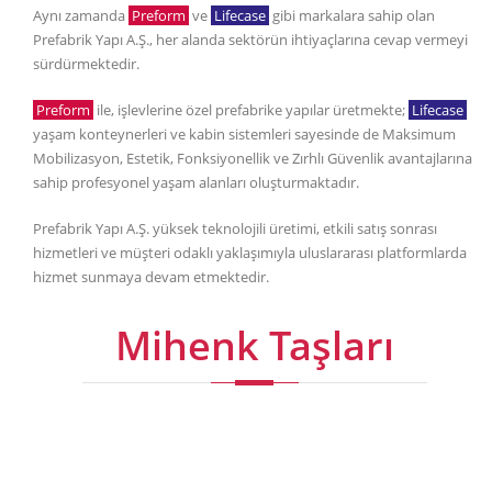
Aynı zamanda
Preform
ve
Lifecase
gibi markalara sahip olan
Prefabrik Yapı A.Ş., her alanda sektörün ihtiyaçlarına cevap vermeyi
sürdürmektedir.
Preform
ile, işlevlerine özel prefabrike yapılar üretmekte;
Lifecase
yaşam konteynerleri ve kabin sistemleri sayesinde de Maksimum
Mobilizasyon, Estetik, Fonksiyonellik ve Zırhlı Güvenlik avantajlarına
sahip profesyonel yaşam alanları oluşturmaktadır.
Prefabrik Yapı A.Ş. yüksek teknolojili üretimi, etkili satış sonrası
hizmetleri ve müşteri odaklı yaklaşımıyla uluslararası platformlarda
hizmet sunmaya devam etmektedir.
Mihenk Taşları