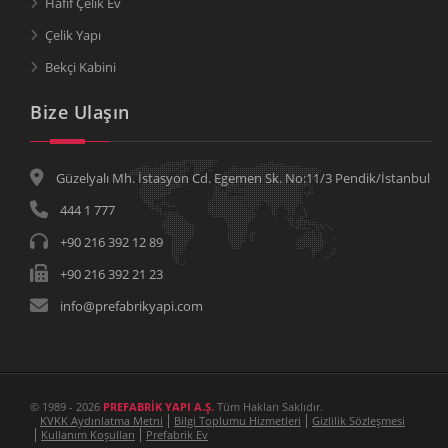
Hafif Çelik Ev
Çelik Yapı
Bekçi Kabini
Bize Ulaşın
Güzelyalı Mh. İstasyon Cd. Egemen Sk. No:11/3 Pendik/İstanbul
444 1 777
+90 216 392 12 89
+90 216 392 21 23
info@prefabrikyapi.com
© 1989 - 2026
PREFABRİK YAPI A.Ş.
Tüm Hakları Saklıdır.
KVKK Aydınlatma Metni
Bilgi Toplumu Hizmetleri
Gizlilik Sözleşmesi
Kullanım Koşulları
Prefabrik Ev