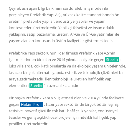
Çeyrek asrı aşan bilgi birikimini sürdürülebilir iş modeli ile
perçinleyen Prefabrik Yapı A.Ş., yüksek kalite standartlarında ön
üretimli prefabrike yapılar, endüstriyel yapılar ve yaşam
konteynerleri üretmektedir. Yenilikçi felsefesi ve insan odaklı
yaklaşımı, satış, pazarlama, üretim, Ar-Ge ve Ür-Ge yatırımları ile
yaşam alanları konusunda üstün faaliyetler göstermektedir.
Prefabrike Yapı sektörünün lider firması Prefabrik Yapı A.Ş’nin
işletmelerinden biri olan ve 2014 yılında faaliyete geçen
Steelin
;
lüks villalarda, çok katlı binalarda ya da ekolojik yaşam ünitelerinde,
kısacası bir çok alternatif yapıda estetik ve teknolojik çözümleri bir
araya getirmektedir. İleri teknoloji ile üretilen hafif çelik yapı
elementleri
Steelin
’in uzmanlık alanıdır.
Bir başka Prefabrik Yapı A.Ş. işletmesi olan ve 2014 yılında faaliyete
geçen
Hekim Profil
; hazır yapı sektöründe birçok bütünleşmiş
tesisi ve inovatif gücü ile çok katlı hafif çelik yapılar, endüstriyel
tesisler ve geniş açıklıklı özel projeler için nitelikli hafif çelik yapı
profilleri üretmektedir.