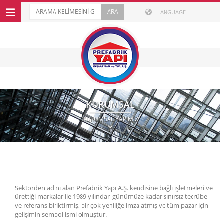
LANGUAGE
KURUMSAL
KURUMSAL YAPIMIZ
Sektörden adını alan Prefabrik Yapı A.Ş. kendisine bağlı işletmeleri ve
ürettiği markalar ile 1989 yılından günümüze kadar sınırsız tecrübe
ve referans biriktirmiş, bir çok yeniliğe imza atmış ve tüm pazar için
gelişimin sembol ismi olmuştur.