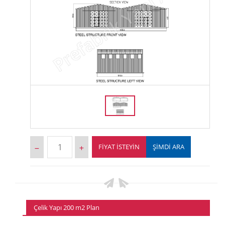
FIYAT İSTEYIN
ŞİMDİ ARA
Çelik Yapı 200 m2 Plan