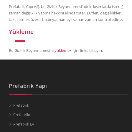
Prefabrik Yapı A.Ş. bu Gizlilik Beyannamesi’ndeki kısımlarda istediği
zaman değişiklik yapma hakkını elinde tutar. Lütfen, değişiklikleri
takip etmek üzere, bu beyannameyi zaman zaman kontrol ediniz.
Yükleme
Bu Gizlilik Beyannamesi’ni
yüklemek
için, linke tıklayın.
Prefabrik Yapı
Prefabrik
Prefabrike
Prefabrik Ev