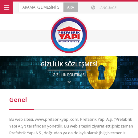
LANGUAGE
GIZLILIK SÖZLEŞMESI
GIZLILIK POLITIKASI
Genel
Bu web sitesi, www.prefabrikyapi.com, Prefabrik Yapı A.Ş. (‘Prefabrik
Yapı A.Ş.’) tarafından yönetilir. Bu web sitesini ziyaret ettiğiniz zaman
Prefabrik Yapı A.Ş., doğrudan ya da dolaylı olarak (bilgi vermeniz