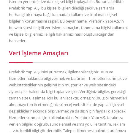
istenen yerlerde) size dair kişisel bilgi toplayabilir. Bununla birlikte
Prefabrik Yapı A.Ş. bu kişisel bilgileri dilediği şekil ve şartlarda
herhangi bir onaya bağlı kalmadan kullanır ve toplanan kişisel
bilgilerin korunmasını sağlar. Bu beyanname, Prefabrik Yapı A.Ş.’in
bu web sitesi ile ilgili veri işleme amaçları, tanımlama bilgisi kullanımı
ve kişisel bilgileriniz ile ilgili haklarınızı nasıl oluşturacağından
bahseder.
Veri İşleme Amaçları
Prefabrik Yapı A.Ş. işini yürütmek, ilgilenebileceğiniz ürün ve
hizmetler hakkında bilgi vermek ve bu ürün – hizmetleri sunmak ve
web istatistiklerinin gelişimi için müşteriler ve web sitesindeki
ziyaretçiler hakkında bilgi toplar ve işler. Verdiğiniz bilgiler, gerektiği
zaman size ulaşılması için kullanılacaktır, örneğin; (bu gibi hizmetleri
almamayı tercih etmediğiniz sürece) web sitesinde yapılan işlevsel
değişiklikler hakkında bilgi vermek ya da sizin için faydalı olabilecek
hizmetler sunmak için kullanılacaktır. Prefabrik Yapı A.Ş. tarafınıza
verilen bilgiler doğrultusunda email ve sms yolu ile tanıtım, reklam
…v.b. içerikli bilgi gönderebilir. Talep edilmemesi halinde tarafımıza