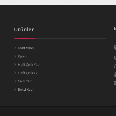
Ürünler
Konteyner
Kabin
Hafif Çelik Yapı
Hafif Çelik Ev
Çelik Yapı
Bekçi Kabini