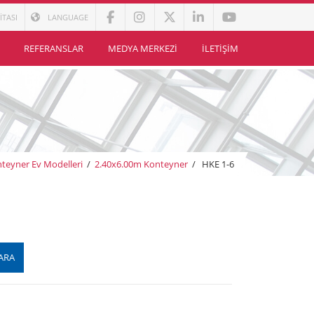
İTASI
LANGUAGE
REFERANSLAR
MEDYA MERKEZI
İLETIŞIM
teyner Ev Modelleri
/
2.40x6.00m Konteyner
/
HKE 1-6
ARA