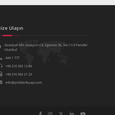
Bize Ulaşın
Güzelyalı Mh. İstasyon Cd. Egemen Sk. No:11/3 Pendik/
İstanbul
444 1 777
+90 216 392 12 89
+90 216 392 21 23
info@prefabrikyapi.com