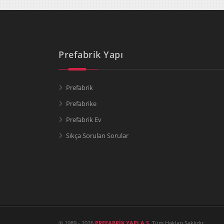
Prefabrik Yapı
Prefabrik
Prefabrike
Prefabrik Ev
Sıkça Sorulan Sorular
© 1989 - 2026
PREFABRİK YAPI A.Ş.
Tüm Hakları Saklıdır.