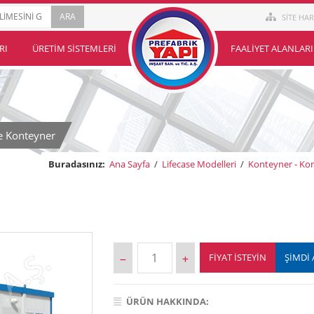
SİTE HAR
RI
ÜRETIM SISTEMLERI
FAALIYET ALANLARI
 Konteyner
Buradasınız:
Ana Sayfa
/
Lifecase Modelleri
/
Konteyner - Kon
FIYAT İSTEYIN
ŞİMDİ 
ÜRÜN HAKKINDA: