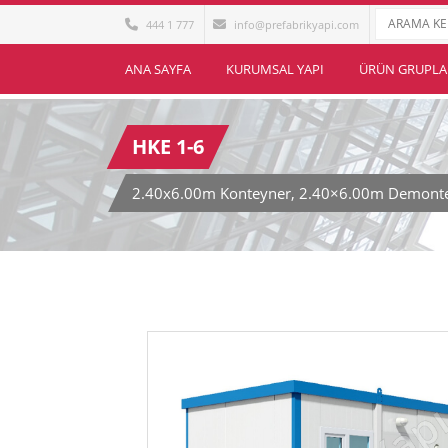
444 1 777
info@prefabrikyapi.com
ANA SAYFA
KURUMSAL YAPI
ÜRÜN GRUPLA
HKE 1-6
2.40x6.00m Konteyner, 2.40×6.00m Demonte