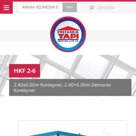
LANGUAGE
HKF 2-6
2.40x6.00m Konteyner, 2.40×6.00m Demonte
Konteyner