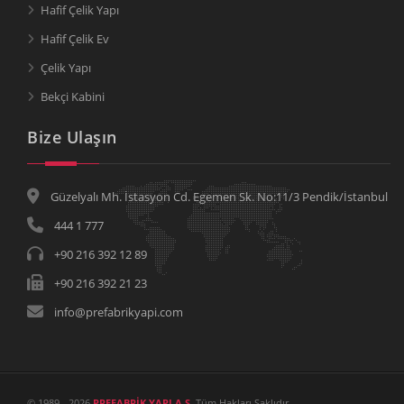
Hafif Çelik Yapı
Hafif Çelik Ev
Çelik Yapı
Bekçi Kabini
Bize Ulaşın
Güzelyalı Mh. İstasyon Cd. Egemen Sk. No:11/3 Pendik/İstanbul
444 1 777
+90 216 392 12 89
+90 216 392 21 23
info@prefabrikyapi.com
© 1989 - 2026
PREFABRİK YAPI A.Ş.
Tüm Hakları Saklıdır.