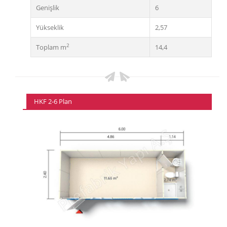
Genişlik
6
Yükseklik
2,57
2
Toplam m
14,4
HKF 2-6 Plan