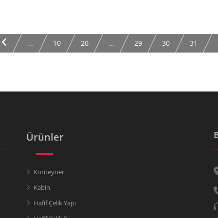
...
10
20
...
29
30
31
Ürünler
Konteyner
Kabin
Hafif Çelik Yapı