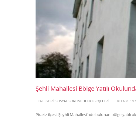
Şehli Mahallesi Bölge Yatılı Okulund
KATEGORI:
SOSYAL SORUMLULUK PROJELERI
EKLENME: 9 
Piraziz ilçesi, Şeyhli Mahallesi’nde bulunan bölge yatılı