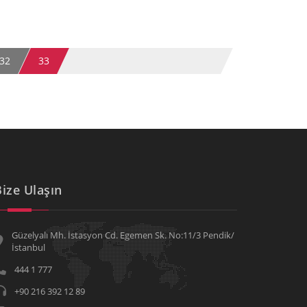
32
33
Bize Ulaşın
Güzelyalı Mh. İstasyon Cd. Egemen Sk. No:11/3 Pendik/
İstanbul
444 1 777
+90 216 392 12 89