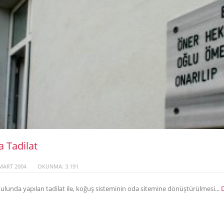
a Tadilat
MART 2004
OKUNMA: 3.191
 okulunda yapılan tadilat ile, koğuş sisteminin oda sitemine dönüştürülmesi...