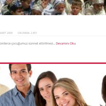
MART 2000
OKUNMA: 2.851
binlerce çocuğumuz sünnet ettirilmesi...
Devamını Oku