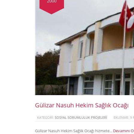
2000
Gülizar Nasuh Hekim Sağlık Ocağı
KATEGORI:
SOSYAL SORUMLULUK PROJELERI
EKLENME: 9 
Gülizar Nasuh Hekim Sağlık Ocağı hizmete...
Devamını O