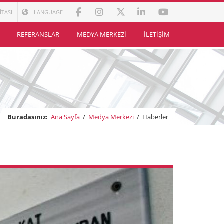
İTASI
LANGUAGE
REFERANSLAR
MEDYA MERKEZI
İLETIŞIM
Buradasınız:
Ana Sayfa
/
Medya Merkezi
/
Haberler