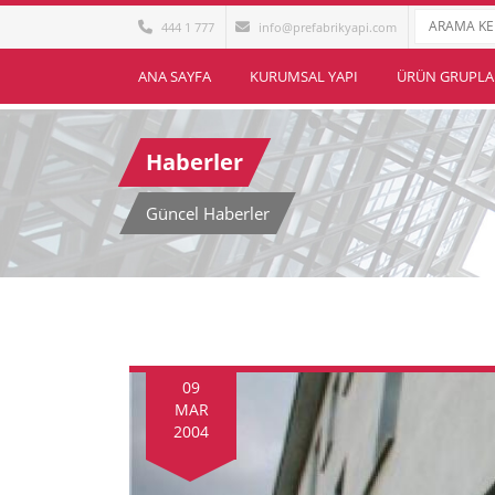
444 1 777
info@prefabrikyapi.com
ANA SAYFA
KURUMSAL YAPI
ÜRÜN GRUPLA
Haberler
Güncel Haberler
09
MAR
2004