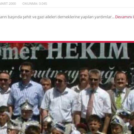
MART 2000
OKUNMA: 3.045
ın başında şehit ve gazi aileleri derneklerine yapılan yardımlar...
Devamını 