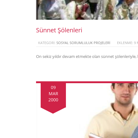
Sünnet Şölenleri
KATEGORI:
SOSYAL SORUMLULUK PROJELERI
EKLENME: 9 
On sekiz yıldır devam etmekte olan sünnet şölenleriyle, 
09
MAR
2000