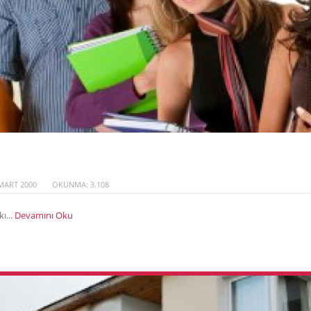
MART 2000
OKUNMA: 3.108
ı...
Devamını Oku