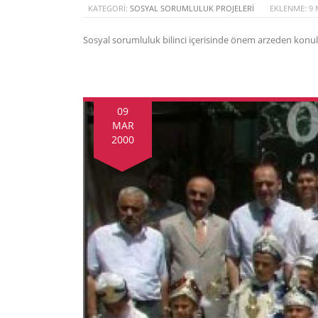
KATEGORI:
SOSYAL SORUMLULUK PROJELERI
EKLENME: 9 
Sosyal sorumluluk bilinci içerisinde önem arzeden konular
09
MAR
2000