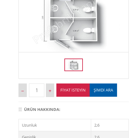
FIYAT İSTEYIN
ŞİMDİ ARA
ÜRÜN HAKKINDA:
Uzunluk
2,6
Genişlik
2,6