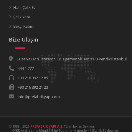
Hafif Çelik Ev
Çelik Yapı
Bekçi Kabini
Bize Ulaşın
Güzelyalı Mh. İstasyon Cd. Egemen Sk. No:11/3 Pendik/İstanbul
444 1 777
+90 216 392 12 89
+90 216 392 21 23
info@prefabrikyapi.com
© 1989 - 2026
PREFABRİK YAPI A.Ş.
Tüm Hakları Saklıdır.
KVKK Aydınlatma Metni
Bilgi Toplumu Hizmetleri
Gizlilik Sözleşmesi