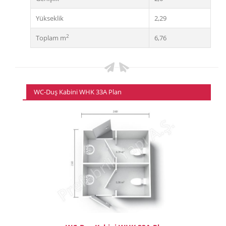
Yükseklik
2,29
2
Toplam m
6,76
WC-Duş Kabini WHK 33A Plan