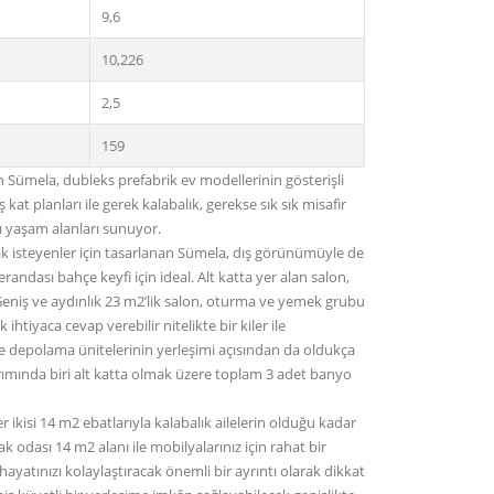
9,6
10,226
2,5
159
n Sümela, dubleks prefabrik ev modellerinin gösterişli
kat planları ile gerek kalabalık, gerekse sık sık misafir
lı yaşam alanları sunuyor.
mak isteyenler için tasarlanan Sümela, dış görünümüyle de
randası bahçe keyfi için ideal. Alt katta yer alan salon,
Geniş ve aydınlık 23 m2’lik salon, oturma ve yemek grubu
htiyaca cevap verebilir nitelikte bir kiler ile
e depolama ünitelerinin yerleşimi açısından da oldukça
sarımında biri alt katta olmak üzere toplam 3 adet banyo
 ikisi 14 m2 ebatlarıyla kalabalık ailelerin olduğu kadar
ak odası 14 m2 alanı ile mobilyalarınız için rahat bir
atınızı kolaylaştıracak önemli bir ayrıntı olarak dikkat