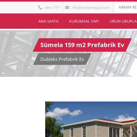
444 1 777
info@prefabrikyapi.com
ANA SAYFA
KURUMSAL YAPI
ÜRÜN GRUPLA
Sümela 159 m2 Prefabrik Ev
Dubleks Prefabrik Ev