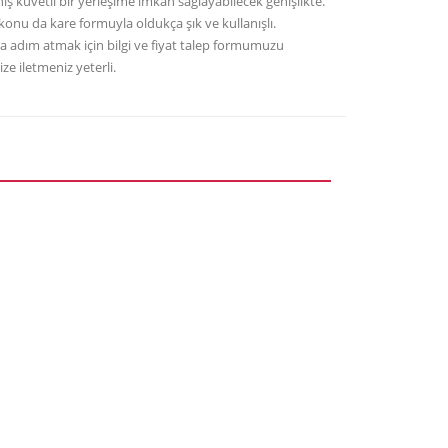
niş küvetli bir yerleşime imkân sağlayabilecek genişlikte.
lkonu da kare formuyla oldukça şık ve kullanışlı.
a adım atmak için bilgi ve fiyat talep formumuzu
ze iletmeniz yeterli.