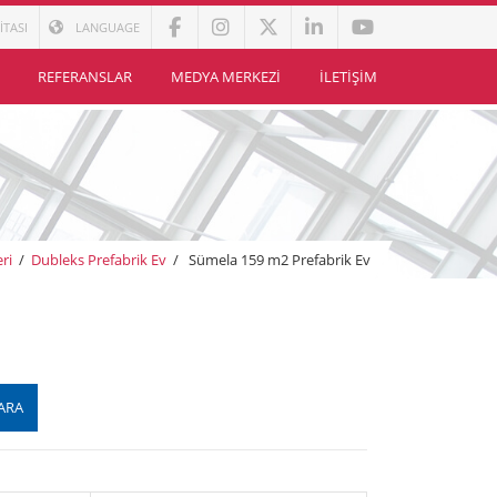
İTASI
LANGUAGE
REFERANSLAR
MEDYA MERKEZI
İLETIŞIM
ri
/
Dubleks Prefabrik Ev
/
Sümela 159 m2 Prefabrik Ev
ARA