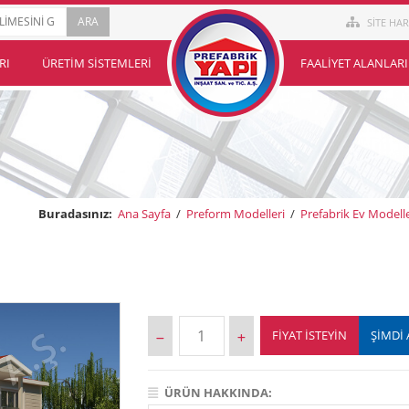
SİTE HAR
RI
ÜRETIM SISTEMLERI
FAALIYET ALANLARI
Buradasınız:
Ana Sayfa
/
Preform Modelleri
/
Prefabrik Ev Modelle
FIYAT İSTEYIN
ŞİMDİ 
ÜRÜN HAKKINDA: