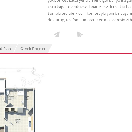
çekiyor. Üst katta yer alan bir diğer banyo ise ge
Üstü kapalı olarak tasarlanan 6 m2’lik üst kat ba
Sümela prefabrik evin konforuyla yeni bir yaşam
doldurup, telefon numaranız ve mail adresinizi bi
at Plan
Örnek Projeler