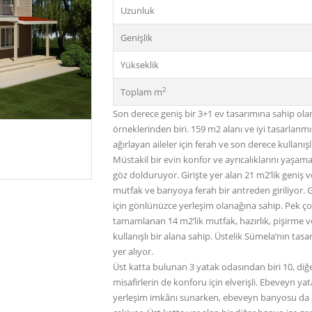
Uzunluk
Genişlik
Yükseklik
2
Toplam m
Son derece geniş bir 3+1 ev tasarımına sahip ola
örneklerinden biri. 159 m2 alanı ve iyi tasarlanmış 
ağırlayan aileler için ferah ve son derece kullanış
Müstakil bir evin konfor ve ayrıcalıklarını yaşa
göz dolduruyor. Girişte yer alan 21 m2’lik geniş ve
mutfak ve banyoya ferah bir antreden giriliyor. 
için gönlünüzce yerleşim olanağına sahip. Pek çok i
tamamlanan 14 m2’lik mutfak, hazırlık, pişirme v
kullanışlı bir alana sahip. Üstelik Sümela’nın ta
yer alıyor.
Üst katta bulunan 3 yatak odasından biri 10, diğer
misafirlerin de konforu için elverişli. Ebeveyn yat
yerleşim imkânı sunarken, ebeveyn banyosu da hay