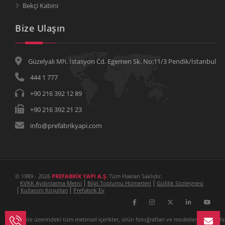
Bekçi Kabini
Bize Ulaşın
Güzelyalı Mh. İstasyon Cd. Egemen Sk. No:11/3 Pendik/İstanbul
444 1 777
+90 216 392 12 89
+90 216 392 21 23
info@prefabrikyapi.com
© 1989 - 2026
PREFABRİK YAPI A.Ş.
Tüm Hakları Saklıdır.
KVKK Aydınlatma Metni
Bilgi Toplumu Hizmetleri
Gizlilik Sözleşmesi
Kullanım Koşulları
Prefabrik Ev
Bu site üzerindeki tüm metinsel içerikler, ürün fotoğrafları ve modellemeler Prefa