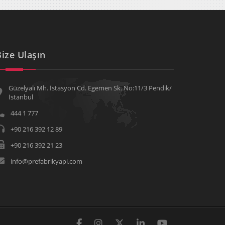
Bize Ulaşın
Güzelyalı Mh. İstasyon Cd. Egemen Sk. No:11/3 Pendik/
İstanbul
444 1 777
+90 216 392 12 89
+90 216 392 21 23
info@prefabrikyapi.com