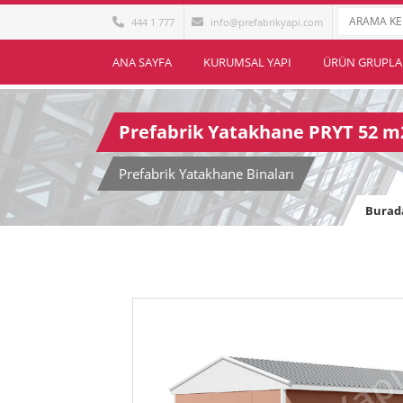
444 1 777
info@prefabrikyapi.com
ANA SAYFA
KURUMSAL YAPI
ÜRÜN GRUPLA
Prefabrik Yatakhane PRYT 52 m
Prefabrik Yatakhane Binaları
Burada