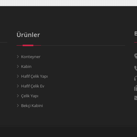
Ürünler
Konteyner
Kabin
Hafif Çelik Yapı
Hafif Çelik Ev
Çelik Yapı
Bekçi Kabini