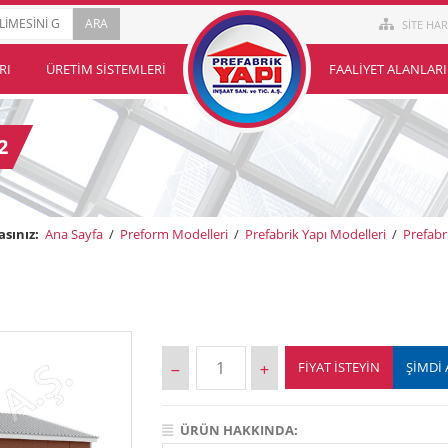
SİTE HAR
RI
ÜRETIM SISTEMLERI
FAALIYET ALANLARI
2
sınız:
Ana Sayfa
/
Preform Modelleri
/
Prefabrik Yapı Modelleri
/
Prefabr
FIYAT İSTEYIN
ŞİMDİ 
ÜRÜN HAKKINDA: