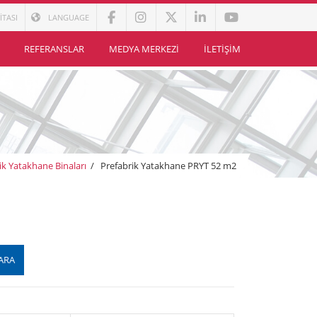
İTASI
LANGUAGE
REFERANSLAR
MEDYA MERKEZI
İLETIŞIM
ik Yatakhane Binaları
/
Prefabrik Yatakhane PRYT 52 m2
ARA