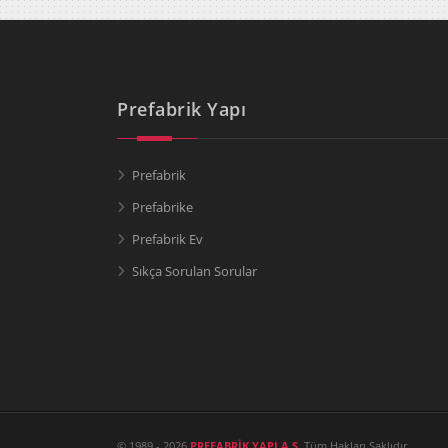
Prefabrik Yapı
Prefabrik
Prefabrike
Prefabrik Ev
Sıkça Sorulan Sorular
© 1989 - 2026
PREFABRİK YAPI A.Ş.
Tüm Hakları Saklıdır.