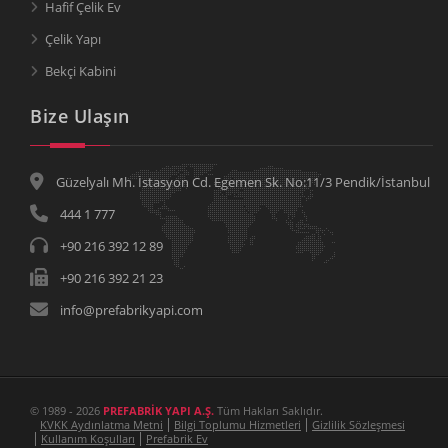
Hafif Çelik Ev
Çelik Yapı
Bekçi Kabini
Bize Ulaşın
Güzelyalı Mh. İstasyon Cd. Egemen Sk. No:11/3 Pendik/İstanbul
444 1 777
+90 216 392 12 89
+90 216 392 21 23
info@prefabrikyapi.com
© 1989 - 2026
PREFABRİK YAPI A.Ş.
Tüm Hakları Saklıdır.
KVKK Aydınlatma Metni
Bilgi Toplumu Hizmetleri
Gizlilik Sözleşmesi
Kullanım Koşulları
Prefabrik Ev