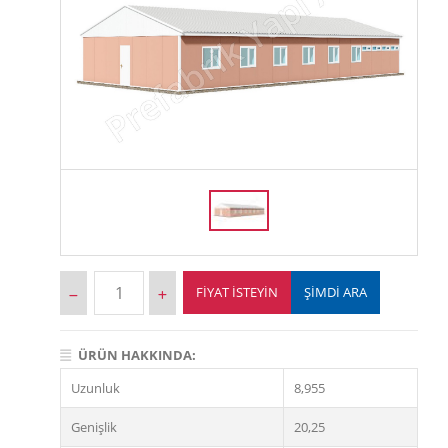
FIYAT İSTEYIN
ŞİMDİ ARA
ÜRÜN HAKKINDA:
Uzunluk
8,955
Genişlik
20,25