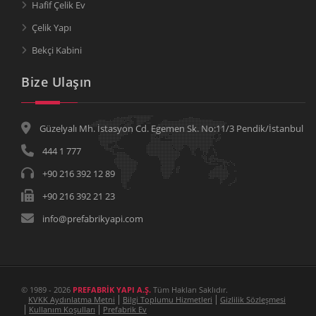
Hafif Çelik Ev
Çelik Yapı
Bekçi Kabini
Bize Ulaşın
Güzelyalı Mh. İstasyon Cd. Egemen Sk. No:11/3 Pendik/İstanbul
444 1 777
+90 216 392 12 89
+90 216 392 21 23
info@prefabrikyapi.com
© 1989 - 2026
PREFABRİK YAPI A.Ş.
Tüm Hakları Saklıdır.
KVKK Aydınlatma Metni
Bilgi Toplumu Hizmetleri
Gizlilik Sözleşmesi
Kullanım Koşulları
Prefabrik Ev