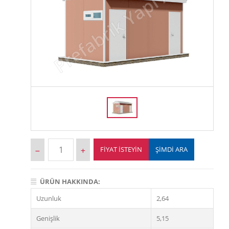
FIYAT İSTEYIN
ŞİMDİ ARA
ÜRÜN HAKKINDA:
Uzunluk
2,64
Genişlik
5,15