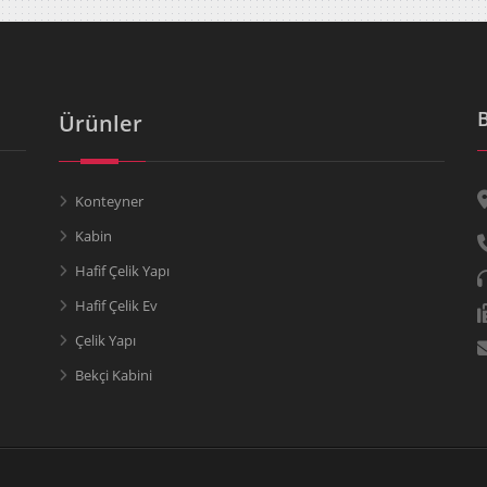
Ürünler
Konteyner
Kabin
Hafif Çelik Yapı
Hafif Çelik Ev
Çelik Yapı
Bekçi Kabini