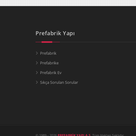
Prefabrik Yapı
Prefabrik
Prefabrike
Prefabrik Ev
Sıkça Sorulan Sorular
© 1989 - 2026
PREFABRİK YAPI A.Ş.
Tüm Hakları Saklıdır.