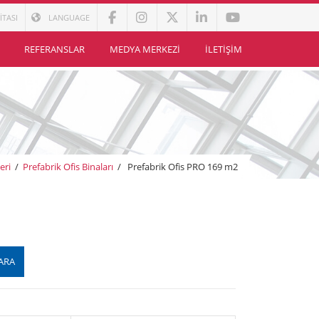
İTASI
LANGUAGE
REFERANSLAR
MEDYA MERKEZI
İLETIŞIM
eri
/
Prefabrik Ofis Binaları
/
Prefabrik Ofis PRO 169 m2
ARA