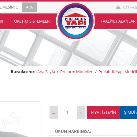
SİTE HAR
RI
ÜRETIM SISTEMLERI
FAALIYET ALANLARI
Buradasınız:
Ana Sayfa
/
Preform Modelleri
/
Prefabrik Yapı Modell
FIYAT İSTEYIN
ŞİMDİ 
ÜRÜN HAKKINDA: