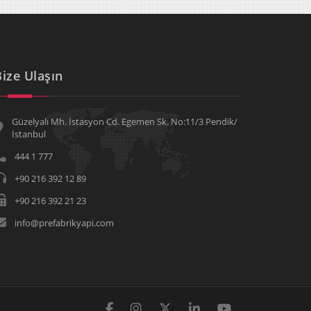
Bize Ulaşın
Güzelyalı Mh. İstasyon Cd. Egemen Sk. No:11/3 Pendik/
İstanbul
444 1 777
+90 216 392 12 89
+90 216 392 21 23
info@prefabrikyapi.com