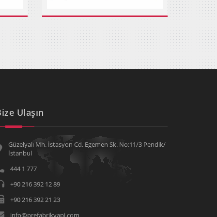
Bize Ulaşın
Güzelyalı Mh. İstasyon Cd. Egemen Sk. No:11/3 Pendik/
İstanbul
444 1 777
+90 216 392 12 89
+90 216 392 21 23
info@prefabrikyapi.com