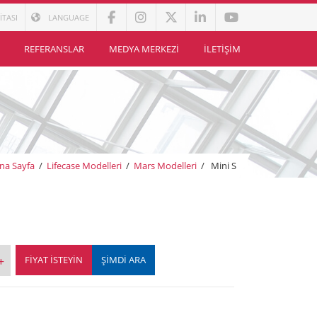
İTASI
LANGUAGE
REFERANSLAR
MEDYA MERKEZI
İLETIŞIM
na Sayfa
/
Lifecase Modelleri
/
Mars Modelleri
/
Mini S
FIYAT İSTEYIN
ŞİMDİ ARA