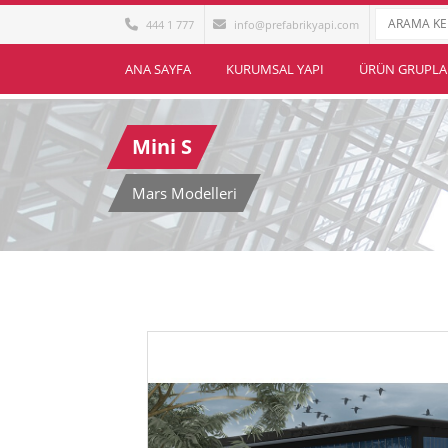
444 1 777
info@prefabrikyapi.com
ANA SAYFA
KURUMSAL YAPI
ÜRÜN GRUPLA
Mini S
Mars Modelleri