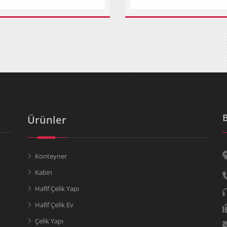
Ürünler
Konteyner
Kabin
Hafif Çelik Yapı
Hafif Çelik Ev
Çelik Yapı