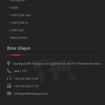
Konteyner
Kabin
Hafif Çelik Yapı
Hafif Çelik Ev
Çelik Yapı
Bekçi Kabini
Bize Ulaşın
Güzelyalı Mh. İstasyon Cd. Egemen Sk. No:11/3 Pendik/İstanbul
444 1 777
+90 216 392 12 89
+90 216 392 21 23
info@prefabrikyapi.com