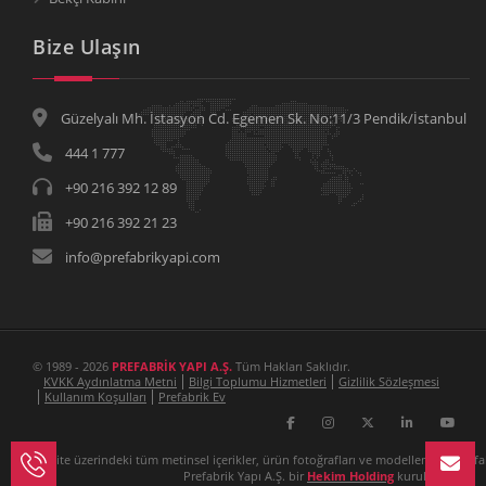
Bize Ulaşın
Güzelyalı Mh. İstasyon Cd. Egemen Sk. No:11/3 Pendik/İstanbul
444 1 777
+90 216 392 12 89
+90 216 392 21 23
info@prefabrikyapi.com
© 1989 - 2026
PREFABRİK YAPI A.Ş.
Tüm Hakları Saklıdır.
KVKK Aydınlatma Metni
Bilgi Toplumu Hizmetleri
Gizlilik Sözleşmesi
Kullanım Koşulları
Prefabrik Ev
Bu site üzerindeki tüm metinsel içerikler, ürün fotoğrafları ve modellemeler Prefa
Prefabrik Yapı A.Ş. bir
Hekim Holding
kuruluşudur.