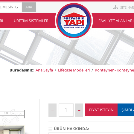
SİTE HAR
RI
ÜRETIM SISTEMLERI
FAALIYET ALANLARI
Buradasınız:
Ana Sayfa
/
Lifecase Modelleri
/
Konteyner - Konteyne
FIYAT İSTEYIN
ŞİMDİ 
ÜRÜN HAKKINDA: