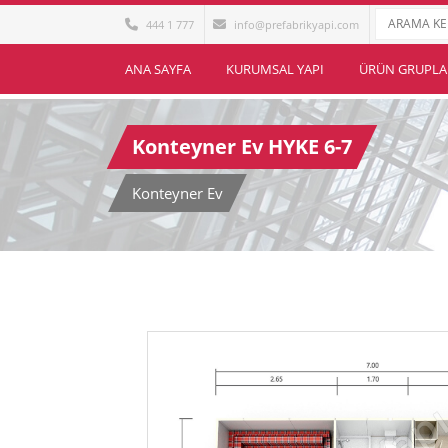
444 1 777
info@prefabrikyapi.com
ANA SAYFA
KURUMSAL YAPI
ÜRÜN GRUPLA
Konteyner Ev HYKE 6-7
Konteyner Ev