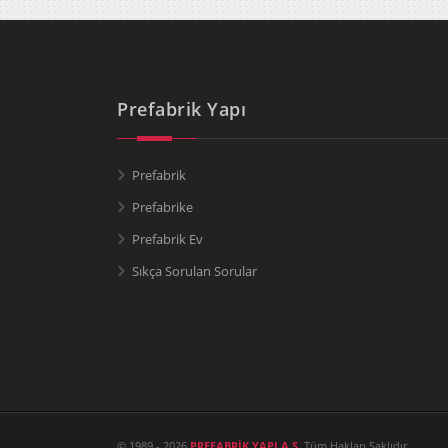
Prefabrik Yapı
Prefabrik
Prefabrike
Prefabrik Ev
Sıkça Sorulan Sorular
© 1989 - 2026
PREFABRİK YAPI A.Ş.
Tüm Hakları Saklıdır.