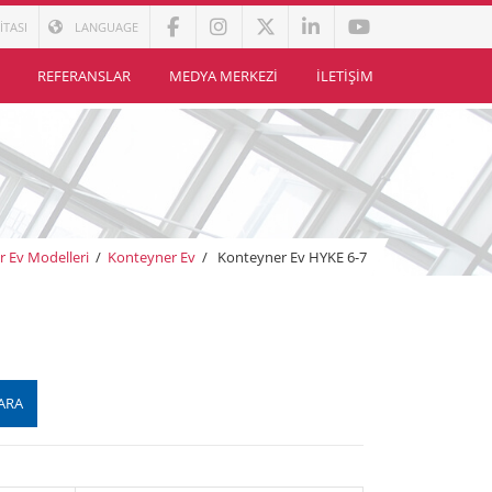
İTASI
LANGUAGE
REFERANSLAR
MEDYA MERKEZI
İLETIŞIM
r Ev Modelleri
/
Konteyner Ev
/
Konteyner Ev HYKE 6-7
ARA