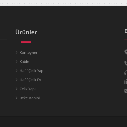
Ürünler
Konteyner
Kabin
Hafif Çelik Yapı
Hafif Çelik Ev
Çelik Yapı
Bekçi Kabini