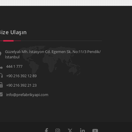
Bize Ulaşın
Güzelyalı Mh. İstasyon Cd. Egemen Sk. No:11/3 Pendik/
İstanbul
444 1 777
+90 216 392 12 89
+90 216 392 21 23
info@prefabrikyapi.com