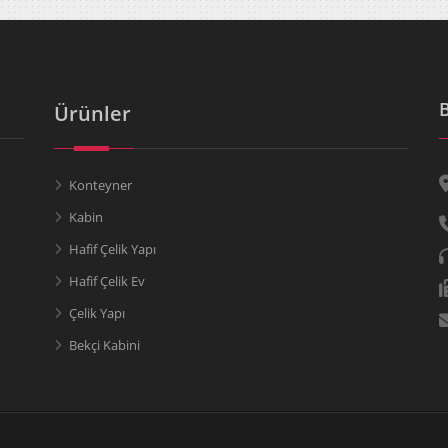
Ürünler
Konteyner
Kabin
Hafif Çelik Yapı
Hafif Çelik Ev
Çelik Yapı
Bekçi Kabini