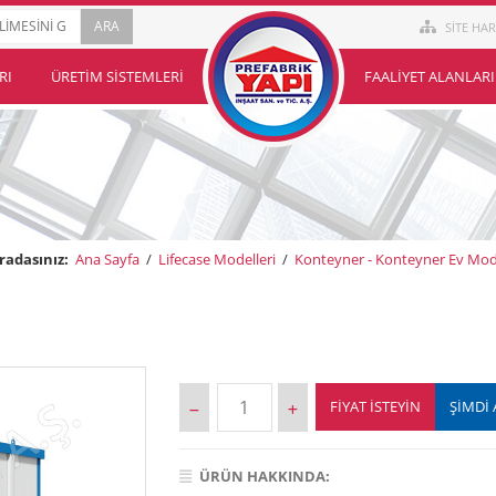
SİTE HAR
RI
ÜRETIM SISTEMLERI
FAALIYET ALANLARI
radasınız:
Ana Sayfa
/
Lifecase Modelleri
/
Konteyner - Konteyner Ev Mode
FIYAT İSTEYIN
ŞİMDİ 
ÜRÜN HAKKINDA: