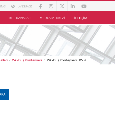
İTASI
LANGUAGE
REFERANSLAR
MEDYA MERKEZI
İLETIŞIM
lleri
/
WC-Duş Konteyneri
/
WC-Duş Konteyneri HW 4
ARA