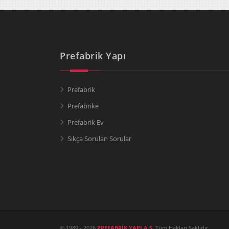
Prefabrik Yapı
Prefabrik
Prefabrike
Prefabrik Ev
Sıkça Sorulan Sorular
© 1989 - 2026
PREFABRİK YAPI A.Ş.
Tüm Hakları Saklıdır.