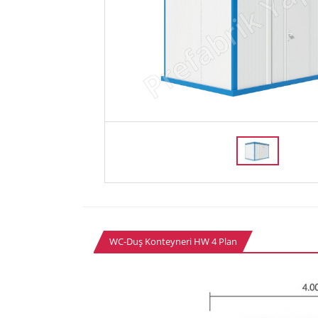
WC-Duş Konteyneri HW 4 Plan