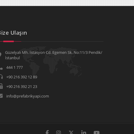
Bize Ulaşın
Güzelyalı Mh. İstasyon Cd. Egemen Sk. No:11/3 Pendik/
İstanbul
444 1 777
+90 216 392 12 89
+90 216 392 21 23
info@prefabrikyapi.com