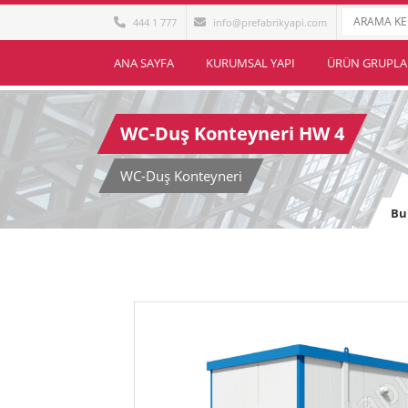
444 1 777
info@prefabrikyapi.com
ANA SAYFA
KURUMSAL YAPI
ÜRÜN GRUPLA
WC-Duş Konteyneri HW 4
WC-Duş Konteyneri
Bu