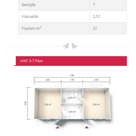
Genişlik
7
Yükseklik
2,57
2
Toplam m
21
HKF 3-7 Plan