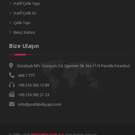
Hafif Çelik Yapı
Hafif Çelik Ev
Çelik Yapı
Bekçi Kabini
Bize Ulaşın
Güzelyalı Mh. İstasyon Cd. Egemen Sk. No:11/3 Pendik/İstanbul
444 1 777
+90 216 392 12 89
+90 216 392 21 23
info@prefabrikyapi.com
© 1989 - 2026
PREFABRİK YAPI A.Ş.
Tüm Hakları Saklıdır.