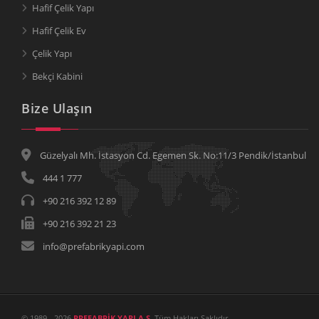
Hafif Çelik Yapı
Hafif Çelik Ev
Çelik Yapı
Bekçi Kabini
Bize Ulaşın
Güzelyalı Mh. İstasyon Cd. Egemen Sk. No:11/3 Pendik/İstanbul
444 1 777
+90 216 392 12 89
+90 216 392 21 23
info@prefabrikyapi.com
© 1989 - 2026
PREFABRİK YAPI A.Ş.
Tüm Hakları Saklıdır.