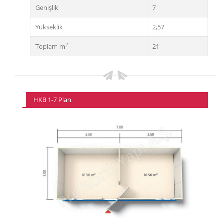
Genişlik
7
Yükseklik
2,57
2
Toplam m
21
HKB 1-7 Plan