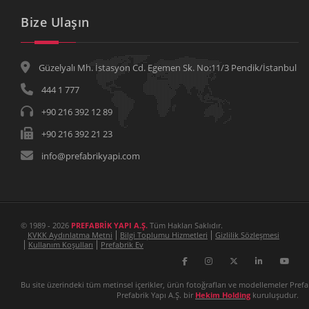
Bize Ulaşın
Güzelyalı Mh. İstasyon Cd. Egemen Sk. No:11/3 Pendik/İstanbul
444 1 777
+90 216 392 12 89
+90 216 392 21 23
info@prefabrikyapi.com
© 1989 - 2026
PREFABRİK YAPI A.Ş.
Tüm Hakları Saklıdır.
KVKK Aydınlatma Metni
Bilgi Toplumu Hizmetleri
Gizlilik Sözleşmesi
Kullanım Koşulları
Prefabrik Ev
Bu site üzerindeki tüm metinsel içerikler, ürün fotoğrafları ve modellemeler Prefa
Prefabrik Yapı A.Ş. bir
Hekim Holding
kuruluşudur.