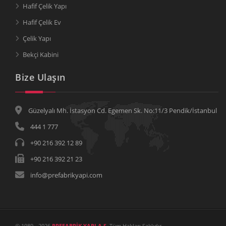
Hafif Çelik Yapı
Hafif Çelik Ev
Çelik Yapı
Bekçi Kabini
Bize Ulaşın
Güzelyalı Mh. İstasyon Cd. Egemen Sk. No:11/3 Pendik/İstanbul
444 1 777
+90 216 392 12 89
+90 216 392 21 23
info@prefabrikyapi.com
© 1989 - 2026
PREFABRİK YAPI A.Ş.
Tüm Hakları Saklıdır.