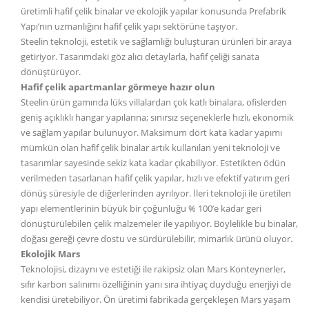
üretimli hafif çelik binalar ve ekolojik yapılar konusunda Prefabrik
Yapı’nın uzmanlığını hafif çelik yapı sektörüne taşıyor.
Steelin teknoloji, estetik ve sağlamlığı buluşturan ürünleri bir araya
getiriyor. Tasarımdaki göz alıcı detaylarla, hafif çeliği sanata
dönüştürüyor.
Hafif çelik apartmanlar görmeye hazır olun
Steelin ürün gamında lüks villalardan çok katlı binalara, ofislerden
geniş açıklıklı hangar yapılarına; sınırsız seçeneklerle hızlı, ekonomik
ve sağlam yapılar bulunuyor. Maksimum dört kata kadar yapımı
mümkün olan hafif çelik binalar artık kullanılan yeni teknoloji ve
tasarımlar sayesinde sekiz kata kadar çıkabiliyor. Estetikten ödün
verilmeden tasarlanan hafif çelik yapılar, hızlı ve efektif yatırım geri
dönüş süresiyle de diğerlerinden ayrılıyor. İleri teknoloji ile üretilen
yapı elementlerinin büyük bir çoğunluğu % 100’e kadar geri
dönüştürülebilen çelik malzemeler ile yapılıyor. Böylelikle bu binalar,
doğası gereği çevre dostu ve sürdürülebilir, mimarlık ürünü oluyor.
Ekolojik Mars
Teknolojisi, dizaynı ve estetiği ile rakipsiz olan Mars Konteynerler,
sıfır karbon salınımı özelliğinin yanı sıra ihtiyaç duyduğu enerjiyi de
kendisi üretebiliyor. Ön üretimi fabrikada gerçekleşen Mars yaşam