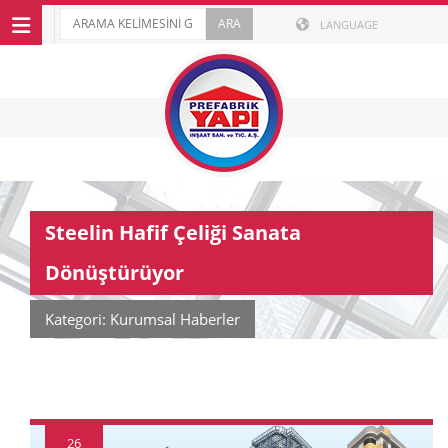
LANGUAGE
Steelin Hafif Çeliği Sanata
Dönüştürüyor
Kategori: Kurumsal Haberler
26