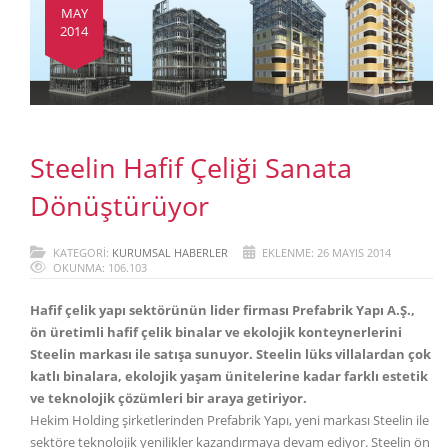
MAY
2014
Steelin Hafif Çeliği Sanata
Dönüştürüyor
KATEGORI:
KURUMSAL HABERLER
EKLENME: 26 MAYIS 2014
OKUNMA: 106.103
Hafif çelik yapı sektörünün lider firması Prefabrik Yapı A.Ş.,
ön üretimli hafif çelik binalar ve ekolojik konteynerlerini
Steelin markası ile satışa sunuyor. Steelin lüks villalardan çok
katlı binalara, ekolojik yaşam ünitelerine kadar farklı estetik
ve teknolojik çözümleri bir araya getiriyor.
Hekim Holding şirketlerinden Prefabrik Yapı, yeni markası Steelin ile
sektöre teknolojik yenilikler kazandırmaya devam ediyor. Steelin ön