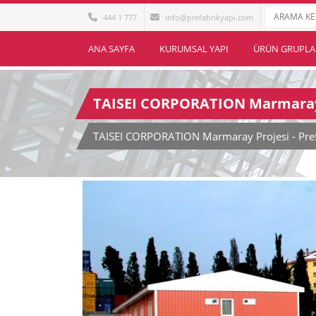
444 1 777
info@prefabrikyapi.com
ANA SAYFA
KURUMSAL YAPI
ÜRÜN GRUPLA
TAISEI CORPORATION Marmaray
TAISEI CORPORATION Marmaray Projesi - Prefa