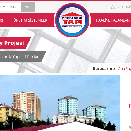
SİTE HAR
RI
ÜRETIM SISTEMLERI
FAALIYET ALANLARI
 Projesi
brik Yapı - Türkiye
Buradasınız:
Ana Sa