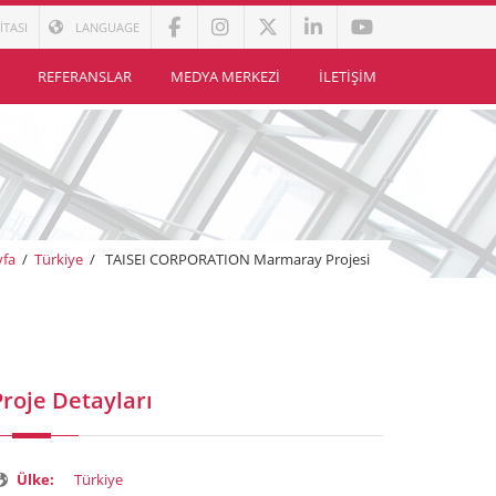
İTASI
LANGUAGE
REFERANSLAR
MEDYA MERKEZI
İLETIŞIM
yfa
/
Türkiye
/
TAISEI CORPORATION Marmaray Projesi
Proje Detayları
Ülke:
Türkiye