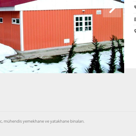
sac, mühendis yemekhane ve yatakhane binaları.