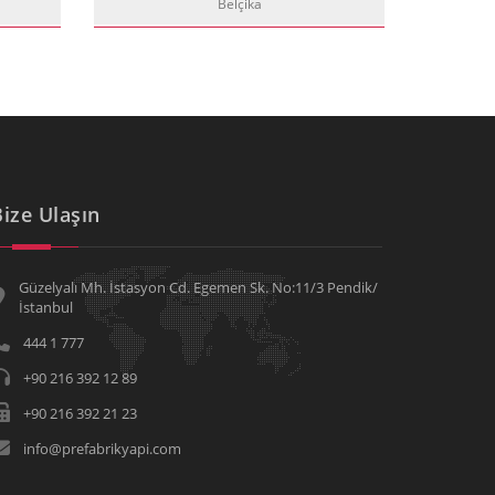
Belçika
Bize Ulaşın
Güzelyalı Mh. İstasyon Cd. Egemen Sk. No:11/3 Pendik/
İstanbul
444 1 777
+90 216 392 12 89
+90 216 392 21 23
info@prefabrikyapi.com