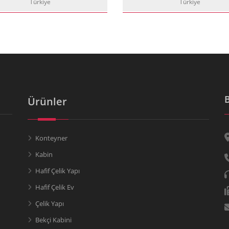
Türkiye
Türkiye
Ürünler
Konteyner
Kabin
Hafif Çelik Yapı
Hafif Çelik Ev
Çelik Yapı
Bekçi Kabini