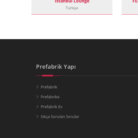
ları
İstanbul Lounge
FE
Türkiye
Prefabrik Yapı
Prefabrik
Prefabrike
Prefabrik Ev
Sıkça Sorulan Sorular