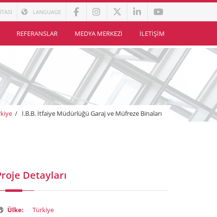
İTASI
LANGUAGE
REFERANSLAR
MEDYA MERKEZI
İLETIŞIM
rkiye
/
İ.B.B. İtfaiye Müdürlüğü Garaj ve Müfreze Binaları
Proje Detayları
Ülke:
Türkiye