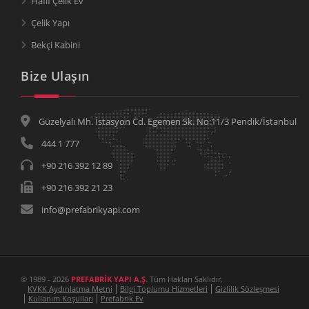
Hafif Çelik Ev
Çelik Yapı
Bekçi Kabini
Bize Ulaşın
Güzelyalı Mh. İstasyon Cd. Egemen Sk. No:11/3 Pendik/İstanbul
444 1 777
+90 216 392 12 89
+90 216 392 21 23
info@prefabrikyapi.com
© 1989 - 2026
PREFABRİK YAPI A.Ş.
Tüm Hakları Saklıdır.
KVKK Aydınlatma Metni
Bilgi Toplumu Hizmetleri
Gizlilik Sözleşmesi
Kullanım Koşulları
Prefabrik Ev