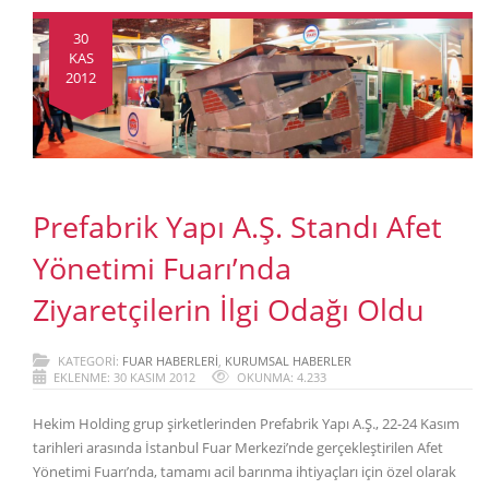
30
KAS
2012
Prefabrik Yapı A.Ş. Standı Afet
Yönetimi Fuarı’nda
Ziyaretçilerin İlgi Odağı Oldu
KATEGORI:
FUAR HABERLERI
,
KURUMSAL HABERLER
EKLENME: 30 KASIM 2012
OKUNMA: 4.233
Hekim Holding grup şirketlerinden Prefabrik Yapı A.Ş., 22-24 Kasım
tarihleri arasında İstanbul Fuar Merkezi’nde gerçekleştirilen Afet
Yönetimi Fuarı’nda, tamamı acil barınma ihtiyaçları için özel olarak