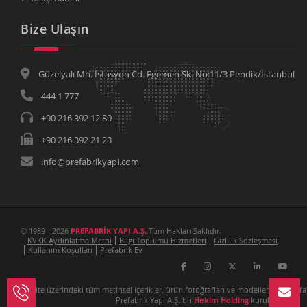
Bize Ulaşın
Güzelyalı Mh. İstasyon Cd. Egemen Sk. No:11/3 Pendik/İstanbul
444 1 777
+90 216 392 12 89
+90 216 392 21 23
info@prefabrikyapi.com
© 1989 - 2026
PREFABRİK YAPI A.Ş.
Tüm Hakları Saklıdır.
KVKK Aydınlatma Metni
Bilgi Toplumu Hizmetleri
Gizlilik Sözleşmesi
Kullanım Koşulları
Prefabrik Ev
Bu site üzerindeki tüm metinsel içerikler, ürün fotoğrafları ve modellemeler Prefa
Prefabrik Yapı A.Ş. bir
Hekim Holding
kuruluşudur.