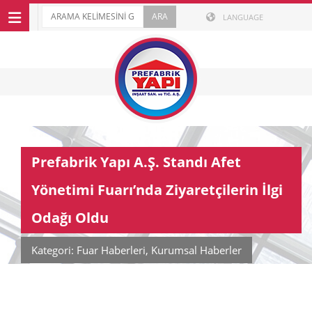
LANGUAGE
Prefabrik Yapı A.Ş. Standı Afet
Yönetimi Fuarı’nda Ziyaretçilerin İlgi
Odağı Oldu
Kategori: Fuar Haberleri, Kurumsal Haberler