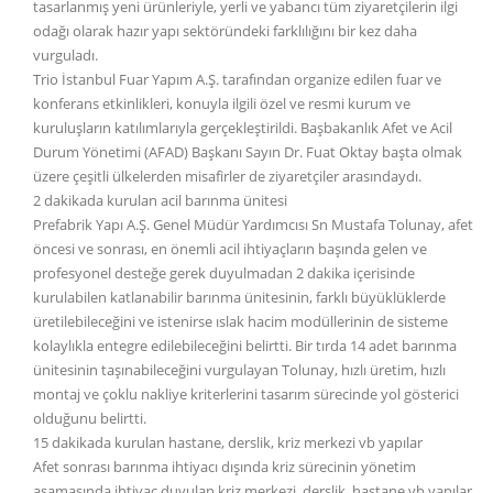
tasarlanmış yeni ürünleriyle, yerli ve yabancı tüm ziyaretçilerin ilgi
odağı olarak hazır yapı sektöründeki farklılığını bir kez daha
vurguladı.
Trio İstanbul Fuar Yapım A.Ş. tarafından organize edilen fuar ve
konferans etkinlikleri, konuyla ilgili özel ve resmi kurum ve
kuruluşların katılımlarıyla gerçekleştirildi. Başbakanlık Afet ve Acil
Durum Yönetimi (AFAD) Başkanı Sayın Dr. Fuat Oktay başta olmak
üzere çeşitli ülkelerden misafirler de ziyaretçiler arasındaydı.
2 dakikada kurulan acil barınma ünitesi
Prefabrik Yapı A.Ş. Genel Müdür Yardımcısı Sn Mustafa Tolunay, afet
öncesi ve sonrası, en önemli acil ihtiyaçların başında gelen ve
profesyonel desteğe gerek duyulmadan 2 dakika içerisinde
kurulabilen katlanabilir barınma ünitesinin, farklı büyüklüklerde
üretilebileceğini ve istenirse ıslak hacim modüllerinin de sisteme
kolaylıkla entegre edilebileceğini belirtti. Bir tırda 14 adet barınma
ünitesinin taşınabileceğini vurgulayan Tolunay, hızlı üretim, hızlı
montaj ve çoklu nakliye kriterlerini tasarım sürecinde yol gösterici
olduğunu belirtti.
15 dakikada kurulan hastane, derslik, kriz merkezi vb yapılar
Afet sonrası barınma ihtiyacı dışında kriz sürecinin yönetim
aşamasında ihtiyaç duyulan kriz merkezi, derslik, hastane vb yapılar