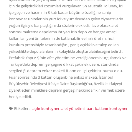
için de geliştirdikleri çözümleri vurgulayan Sn Mustafa Tolunay, içi
içe geçen ve hacminin 3 katı kadar büyüme özelliğine sahip
konteyner ünitelerinin yurt içi ve yurt dışından gelen ziyaretçilerin
yoğun ilgisiyle karşılaştığını da sözlerine ekledi. İlave olarak afet
sonrası malzeme depolama ihtiyacı için depo ve hangar amaçlı
kullanılan yeni ünitelerinin de katlanabilir ve hızlı üretim, hızlı
kurulum prensibiyle tasarlandığını, geniş açıklıklı ve talep edilen
yükseklikte depo alanlarının kolaylıkla oluşturulabileceğini belirtti.
Prefabrik Yapı A.Ş.’nin afet yönetimine verdiği önemi vurgulamak ve
Türkiye’deki deprem gerçeğine dikkat çekmek üzere, standında
sergilediği deprem enkaz maketi fuarın en ilgi çekici sunumu oldu.
Fuar sonrasında 3 kattan oluşanbina enkaz maketi, İstanbul
Büyükşehir Belediyesi İtfaiye Daire Başkanlığı’na, özellikle itfaiyeyi
ziyaret eden miniklere deprem gerçeği hakkında fikir vermek üzere
hediye edildi.
Etiketler:
açılır konteyner
,
afet yönetimi fuarı
,
katlanır konteyner