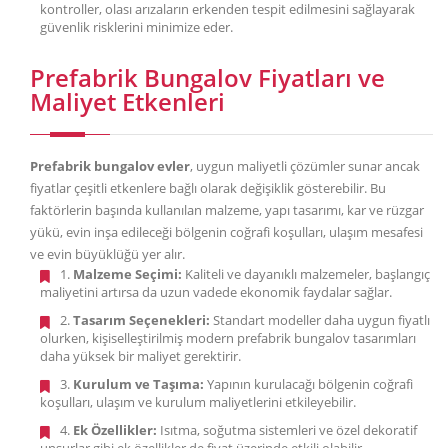
kontroller, olası arızaların erkenden tespit edilmesini sağlayarak
güvenlik risklerini minimize eder.
Prefabrik Bungalov Fiyatları ve
Maliyet Etkenleri
Prefabrik bungalov evler
, uygun maliyetli çözümler sunar ancak
fiyatlar çeşitli etkenlere bağlı olarak değişiklik gösterebilir. Bu
faktörlerin başında kullanılan malzeme, yapı tasarımı, kar ve rüzgar
yükü, evin inşa edileceği bölgenin coğrafi koşulları, ulaşım mesafesi
ve evin büyüklüğü yer alır.
1.
Malzeme Seçimi:
Kaliteli ve dayanıklı malzemeler, başlangıç
maliyetini artırsa da uzun vadede ekonomik faydalar sağlar.
2.
Tasarım Seçenekleri:
Standart modeller daha uygun fiyatlı
olurken, kişiselleştirilmiş modern prefabrik bungalov tasarımları
daha yüksek bir maliyet gerektirir.
3.
Kurulum ve Taşıma:
Yapının kurulacağı bölgenin coğrafi
koşulları, ulaşım ve kurulum maliyetlerini etkileyebilir.
4.
Ek Özellikler:
Isıtma, soğutma sistemleri ve özel dekoratif