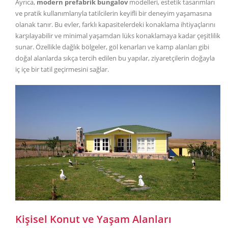
Ayrıca,
modern prefabrik bungalov
modelleri, estetik tasarımları
ve pratik kullanımlarıyla tatilcilerin keyifli bir deneyim yaşamasına
olanak tanır. Bu evler, farklı kapasitelerdeki konaklama ihtiyaçlarını
karşılayabilir ve minimal yaşamdan lüks konaklamaya kadar çeşitlilik
sunar. Özellikle dağlık bölgeler, göl kenarları ve kamp alanları gibi
doğal alanlarda sıkça tercih edilen bu yapılar, ziyaretçilerin doğayla
iç içe bir tatil geçirmesini sağlar.
Kişisel Konut ve Yaşam Alanları