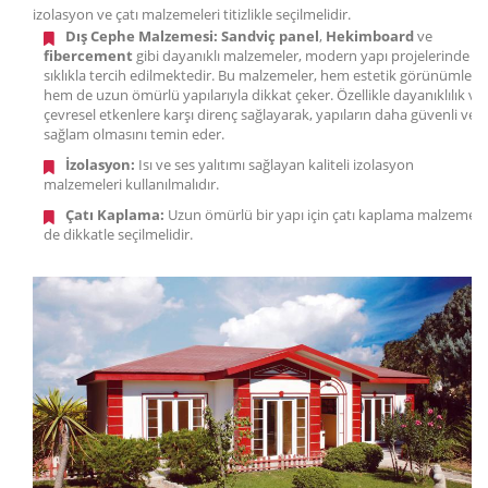
izolasyon ve çatı malzemeleri titizlikle seçilmelidir.
Dış Cephe Malzemesi:
Sandviç panel
,
Hekimboard
ve
fibercement
gibi dayanıklı malzemeler, modern yapı projelerinde
sıklıkla tercih edilmektedir. Bu malzemeler, hem estetik görünümleri
hem de uzun ömürlü yapılarıyla dikkat çeker. Özellikle dayanıklılık ve
çevresel etkenlere karşı direnç sağlayarak, yapıların daha güvenli ve
sağlam olmasını temin eder.
İzolasyon:
Isı ve ses yalıtımı sağlayan kaliteli izolasyon
malzemeleri kullanılmalıdır.
Çatı Kaplama:
Uzun ömürlü bir yapı için çatı kaplama malzemesi
de dikkatle seçilmelidir.