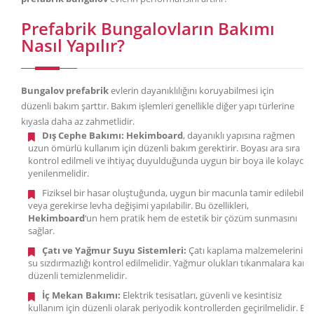
Prefabrik Bungalovların Bakımı
Nasıl Yapılır?
Bungalov prefabrik
evlerin dayanıklılığını koruyabilmesi için
düzenli bakım şarttır. Bakım işlemleri genellikle diğer yapı türlerine
kıyasla daha az zahmetlidir.
Dış Cephe Bakımı:
Hekimboard
, dayanıklı yapısına rağmen
uzun ömürlü kullanım için düzenli bakım gerektirir. Boyası ara sıra
kontrol edilmeli ve ihtiyaç duyulduğunda uygun bir boya ile kolayca
yenilenmelidir.
Fiziksel bir hasar oluştuğunda, uygun bir macunla tamir edilebilir
veya gerekirse levha değişimi yapılabilir. Bu özellikleri,
Hekimboard
‘un hem pratik hem de estetik bir çözüm sunmasını
sağlar.
Çatı ve Yağmur Suyu Sistemleri:
Çatı kaplama malzemelerinin
su sızdırmazlığı kontrol edilmelidir. Yağmur olukları tıkanmalara karşı
düzenli temizlenmelidir.
İç Mekan Bakımı:
Elektrik tesisatları, güvenli ve kesintisiz
kullanım için düzenli olarak periyodik kontrollerden geçirilmelidir. Bu