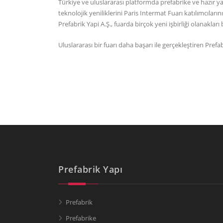
Türkiye ve uluslararası platformda prefabrike ve hazır ya
teknolojik yeniliklerini Paris Intermat Fuarı katılımcılar
Prefabrik Yapi A.Ş., fuarda birçok yeni işbirliği olanakları
Uluslararası bir fuarı daha başarı ile gerçekleştiren Prefab
Prefabrik Yapı
Prefabrik
Prefabrike