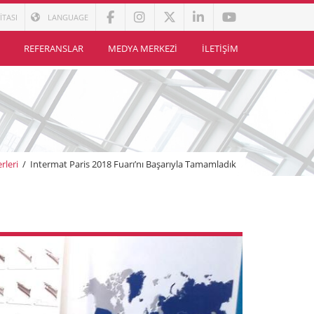
İTASI
LANGUAGE
REFERANSLAR
MEDYA MERKEZI
İLETIŞIM
rleri
/
Intermat Paris 2018 Fuarı’nı Başarıyla Tamamladık