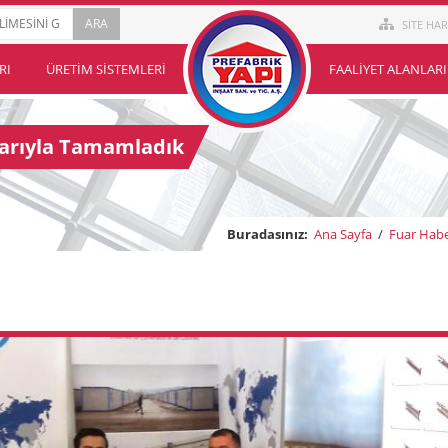
SİTE HAR
RI
ÜRETIM SISTEMLERI
FAALIYET ALANLARI
aşarıyla Tamamladık
Buradasınız:
Ana Sayfa
/
Fuar Habe