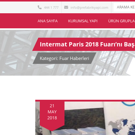
444 1 777
info@prefabrikyapi.com
ANA SAYFA
KURUMSAL YAPI
ÜRÜN GRUPLA
Intermat Paris 2018 Fuarı’nı B
Kategori: Fuar Haberleri
21
MAY
2018