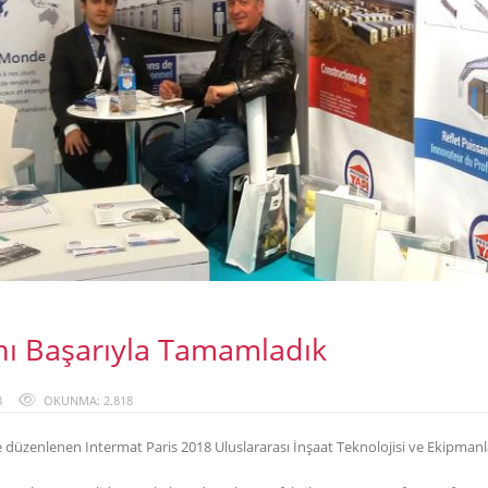
’nı Başarıyla Tamamladık
8
OKUNMA: 2.818
te düzenlenen Intermat Paris 2018 Uluslararası İnşaat Teknolojisi ve Ekipmanla