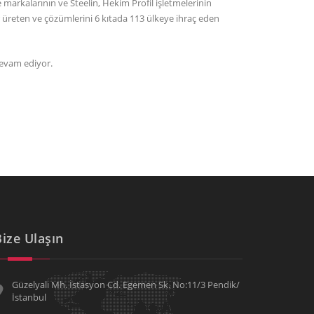
 markalarının ve Steelin, Hekim Profil işletmelerinin
lar üreten ve çözümlerini 6 kıtada 113 ülkeye ihraç eden
 devam ediyor.
Bize Ulaşın
Güzelyalı Mh. İstasyon Cd. Egemen Sk. No:11/3 Pendik/
İstanbul