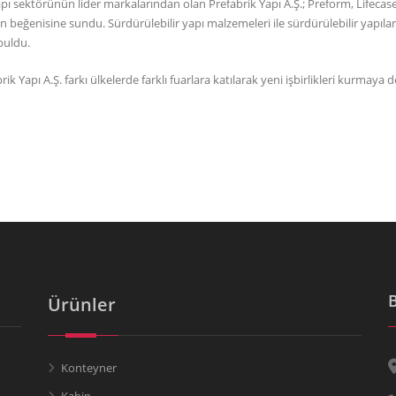
pı sektörünün lider markalarından olan Prefabrik Yapı A.Ş.; Preform, Lifecase
ının beğenisine sundu. Sürdürülebilir yapı malzemeleri ile sürdürülebilir yapı
 buldu.
rik Yapı A.Ş. farkı ülkelerde farklı fuarlara katılarak yeni işbirlikleri kurmaya
Ürünler
Konteyner