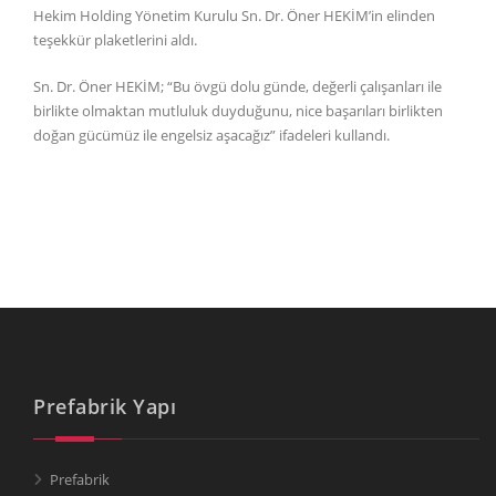
Hekim Holding Yönetim Kurulu Sn. Dr. Öner HEKİM’in elinden
teşekkür plaketlerini aldı.
Sn. Dr. Öner HEKİM; “Bu övgü dolu günde, değerli çalışanları ile
birlikte olmaktan mutluluk duyduğunu, nice başarıları birlikten
doğan gücümüz ile engelsiz aşacağız” ifadeleri kullandı.
Prefabrik Yapı
Prefabrik