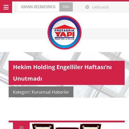
LANGUAGE
Hekim Holding Engelliler Haftası’nı
Unutmadı
Kategori: Kurumsal Haberler
25