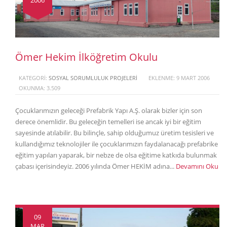
Ömer Hekim İlköğretim Okulu
KATEGORI:
SOSYAL SORUMLULUK PROJELERI
EKLENME: 9 MART 2006
OKUNMA: 3.509
Çocuklarımızın geleceği Prefabrik Yapı A.Ş. olarak bizler için son
derece önemlidir. Bu geleceğin temelleri ise ancak iyi bir eğitim
sayesinde atılabilir. Bu bilinçle, sahip olduğumuz üretim tesisleri ve
kullandığımız teknolojiler ile çocuklarımızın faydalanacağı prefabrike
eğitim yapıları yaparak, bir nebze de olsa eğitime katkıda bulunmak
çabası içerisindeyiz. 2006 yılında Ömer HEKİM adına...
Devamını Oku
09
MAR