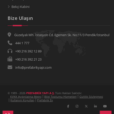
Bekçi Kabini
Bize Ulaşın
Güzelyalı Mh. İstasyon Cd. Egemen Sk. No:11/3 Pendik/İstanbul
444 1 777
+90 216 392 12 89
+90 216 392 21 23
info@prefabrikyapi.com
© 1989 - 2026
PREFABRİK YAPI A.Ş.
Tüm Hakları Saklıdır.
KVKK Aydınlatma Metni
Bilgi Toplumu Hizmetleri
Gizlilik Sözleşmesi
Kullanım Koşulları
Prefabrik Ev