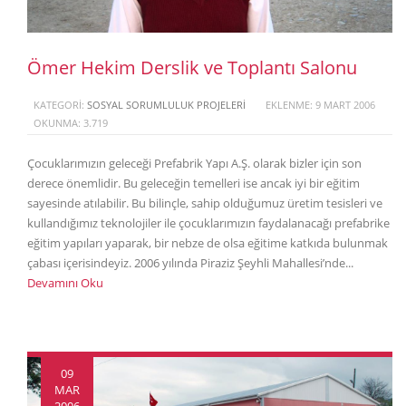
Ömer Hekim Derslik ve Toplantı Salonu
KATEGORI:
SOSYAL SORUMLULUK PROJELERI
EKLENME: 9 MART 2006
OKUNMA: 3.719
Çocuklarımızın geleceği Prefabrik Yapı A.Ş. olarak bizler için son
derece önemlidir. Bu geleceğin temelleri ise ancak iyi bir eğitim
sayesinde atılabilir. Bu bilinçle, sahip olduğumuz üretim tesisleri ve
kullandığımız teknolojiler ile çocuklarımızın faydalanacağı prefabrike
eğitim yapıları yaparak, bir nebze de olsa eğitime katkıda bulunmak
çabası içerisindeyiz. 2006 yılında Piraziz Şeyhli Mahallesi’nde...
Devamını Oku
09
MAR
2006