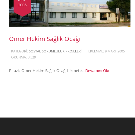
2005
Ömer Hekim Sağlık Ocağı
KATEGORI:
SOSYAL SORUMLULUK PROJELERI
EKLENME: 9 MART 2005
OKUNMA: 3.329
Piraziz Ömer Hekim Sağlık Ocağı hizmete...
Devamını Oku