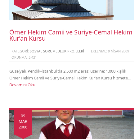
Ömer Hekim Camii ve Süriye-Cemal Hekim
Kur’an Kursu
KATEGORI:
SOSYAL SORUMLULUK PROJELERI
EKLENME: 9 NISAN 2009
OKUNMA: 5.431
Güzelyalı, Pendik-İstanbul'da 2.500 m2 arazi üzerine; 1.000 kişilik
Ömer Hekim Camii ve Süriye-Cemal Hekim Kur’an Kursu hizmete...
Devamını Oku
09
MAR
2006