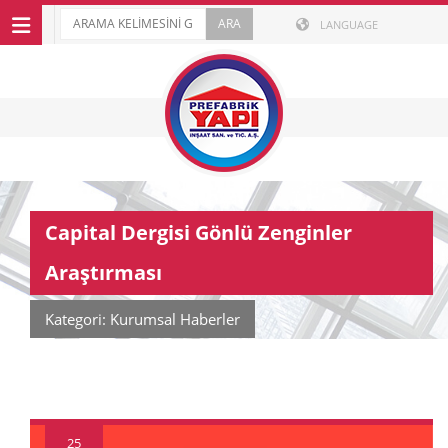
LANGUAGE
Capital Dergisi Gönlü Zenginler
Araştırması
Kategori: Kurumsal Haberler
25